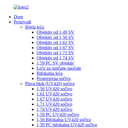
Dom
Proizvodi
Bijela leća
Objektiv od 1,49 SV
Objektiv od 1,56 SV
Objektiv od 1,61 SV
Objektiv od 1,67 SV
Objektiv od 1,71 SV
Objektiv od 1,74 SV
1,59 PC SV objektiv
Leće za sunčane naočale
Bifokalna leća
Progresivna sočiva
Plava blok (UV420) sočiva
1,56 UV420 sočivo
1.61 UV420 sočivo
1,67 UV420 sočivo
1.71 UV420 sočivo
1,74 UV420 sočivo
1,59 PC UV420 sočivo
1,56 Bifokalna UV420 sočiva
1,59 PC bifokalna UV420 sočiva