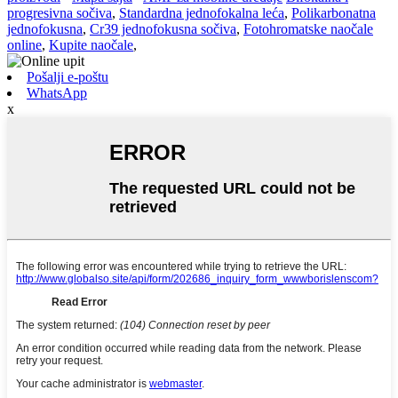
progresivna sočiva
,
Standardna jednofokalna leća
,
Polikarbonatna
jednofokusna
,
Cr39 jednofokusna sočiva
,
Fotohromatske naočale
online
,
Kupite naočale
,
Pošalji e-poštu
WhatsApp
x