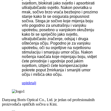
svjetlom, blokirati jako svjetlo i apsorbirati
ultraljubičasto svjetlo. Nakon povratka u
mrak, sočivo brzo vraća bezbojno i prozirno
stanje kako bi se osigurala propusnost
sočiva. Stoga je sočivo koje mijenja boju
vrlo pogodno za unutrašnju i vanjsku
upotrebu, posebno u vanjskom okruženju
kako bi se spriječilo jako svjetlo,
ultraljubičasto zračenje, odsjaj i druga
oštećenja očiju. Pogodno je za vanjsku
upotrebu, oči su osjetljive na svjetlosnu
stimulaciju i smanjuju umor očiju. Nakon
nošenja naočala koje mijenjaju boju, vidjet
ćete prirodnije i ugodnije pod jakim
svjetlom, izbjeći ćete kompenzacijske
pokrete poput žmirkanja i smanjiti umor
očiju i mišića oko očiju.
upit
detalj
Danyang Boris Optical Co., Ltd. je jedan od profesionalnih
proizvođača optičkih sočiva u Kini.