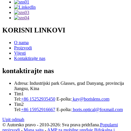
KORISNI LINKOVI
O nama
Proizvodi
Vijesti
Kontaktirajte nas
kontaktirajte nas
Adresa: Industrijski park Glasses, grad Danyang, provincija
Jiangsu, Kina
Tim1
Tel:
+86 15252935450
E-pošta:
kay@borislens.com
Tim2
Tel:
+86 15952916667
E-pošta:
boris.optical@foxmail.com
Upit odmah
© Autorsko pravo - 2010-2026: Sva prava pridržana.
Popularni
proizvodi
-
Mapa sajta
-
AMP za mobilne uređaje
Bifokalna i