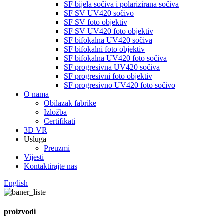
SF bijela sočiva i polarizirana sočiva
SF SV UV420 sočivo
SF SV foto objektiv
SF SV UV420 foto objektiv
SF bifokalna UV420 sočiva
SF bifokalni foto objektiv
SF bifokalna UV420 foto sočiva
SF progresivna UV420 sočiva
SF progresivni foto objektiv
SF progresivno UV420 foto sočivo
O nama
Obilazak fabrike
Izložba
Certifikati
3D VR
Usluga
Preuzmi
Vijesti
Kontaktirajte nas
English
proizvodi