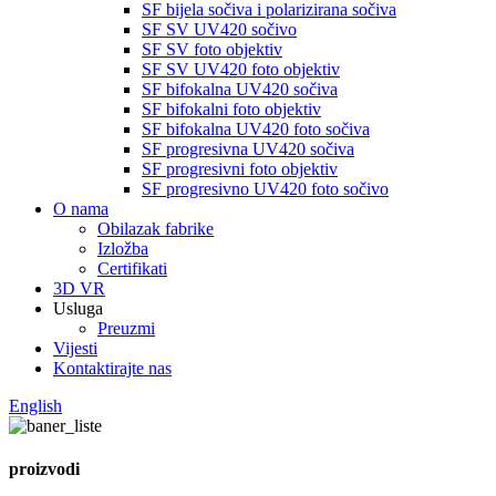
SF bijela sočiva i polarizirana sočiva
SF SV UV420 sočivo
SF SV foto objektiv
SF SV UV420 foto objektiv
SF bifokalna UV420 sočiva
SF bifokalni foto objektiv
SF bifokalna UV420 foto sočiva
SF progresivna UV420 sočiva
SF progresivni foto objektiv
SF progresivno UV420 foto sočivo
O nama
Obilazak fabrike
Izložba
Certifikati
3D VR
Usluga
Preuzmi
Vijesti
Kontaktirajte nas
English
proizvodi