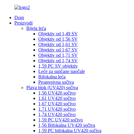
Dom
Proizvodi
Bijela leća
Objektiv od 1,49 SV
Objektiv od 1,56 SV
Objektiv od 1,61 SV
Objektiv od 1,67 SV
Objektiv od 1,71 SV
Objektiv od 1,74 SV
1,59 PC SV objektiv
Leće za sunčane naočale
Bifokalna leća
Progresivna sočiva
Plava blok (UV420) sočiva
1,56 UV420 sočivo
1.61 UV420 sočivo
1,67 UV420 sočivo
1.71 UV420 sočivo
1,74 UV420 sočivo
1,59 PC UV420 sočivo
1,56 Bifokalna UV420 sočiva
1,59 PC bifokalna UV420 sočiva