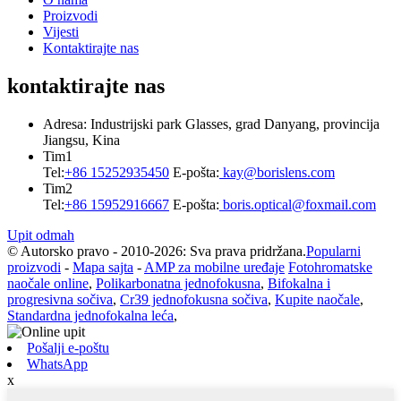
Proizvodi
Vijesti
Kontaktirajte nas
kontaktirajte nas
Adresa: Industrijski park Glasses, grad Danyang, provincija
Jiangsu, Kina
Tim1
Tel:
+86 15252935450
E-pošta:
kay@borislens.com
Tim2
Tel:
+86 15952916667
E-pošta:
boris.optical@foxmail.com
Upit odmah
© Autorsko pravo - 2010-2026: Sva prava pridržana.
Popularni
proizvodi
-
Mapa sajta
-
AMP za mobilne uređaje
Fotohromatske
naočale online
,
Polikarbonatna jednofokusna
,
Bifokalna i
progresivna sočiva
,
Cr39 jednofokusna sočiva
,
Kupite naočale
,
Standardna jednofokalna leća
,
Pošalji e-poštu
WhatsApp
x