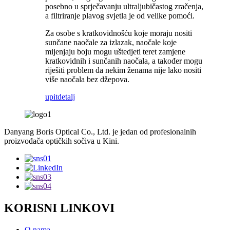
posebno u sprječavanju ultraljubičastog zračenja,
a filtriranje plavog svjetla je od velike pomoći.
Za osobe s kratkovidnošću koje moraju nositi
sunčane naočale za izlazak, naočale koje
mijenjaju boju mogu uštedjeti teret zamjene
kratkovidnih i sunčanih naočala, a također mogu
riješiti problem da nekim ženama nije lako nositi
više naočala bez džepova.
upit
detalj
Danyang Boris Optical Co., Ltd. je jedan od profesionalnih
proizvođača optičkih sočiva u Kini.
KORISNI LINKOVI
O nama