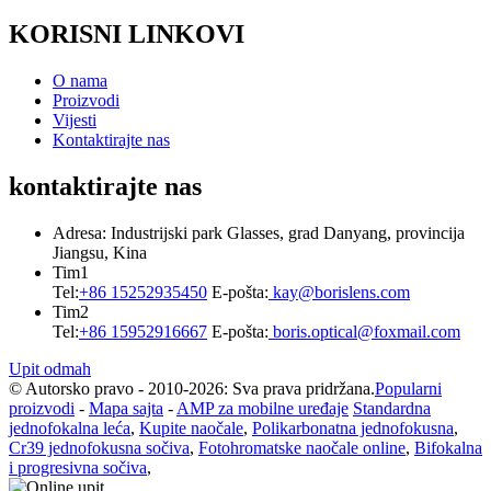
KORISNI LINKOVI
O nama
Proizvodi
Vijesti
Kontaktirajte nas
kontaktirajte nas
Adresa: Industrijski park Glasses, grad Danyang, provincija
Jiangsu, Kina
Tim1
Tel:
+86 15252935450
E-pošta:
kay@borislens.com
Tim2
Tel:
+86 15952916667
E-pošta:
boris.optical@foxmail.com
Upit odmah
© Autorsko pravo - 2010-2026: Sva prava pridržana.
Popularni
proizvodi
-
Mapa sajta
-
AMP za mobilne uređaje
Standardna
jednofokalna leća
,
Kupite naočale
,
Polikarbonatna jednofokusna
,
Cr39 jednofokusna sočiva
,
Fotohromatske naočale online
,
Bifokalna
i progresivna sočiva
,