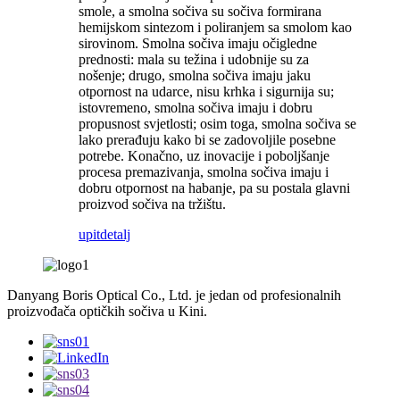
smole, a smolna sočiva su sočiva formirana
hemijskom sintezom i poliranjem sa smolom kao
sirovinom. Smolna sočiva imaju očigledne
prednosti: mala su težina i udobnije su za
nošenje; drugo, smolna sočiva imaju jaku
otpornost na udarce, nisu krhka i sigurnija su;
istovremeno, smolna sočiva imaju i dobru
propusnost svjetlosti; osim toga, smolna sočiva se
lako prerađuju kako bi se zadovoljile posebne
potrebe. Konačno, uz inovacije i poboljšanje
procesa premazivanja, smolna sočiva imaju i
dobru otpornost na habanje, pa su postala glavni
proizvod sočiva na tržištu.
upit
detalj
Danyang Boris Optical Co., Ltd. je jedan od profesionalnih
proizvođača optičkih sočiva u Kini.