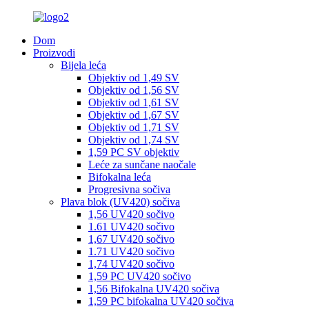
Dom
Proizvodi
Bijela leća
Objektiv od 1,49 SV
Objektiv od 1,56 SV
Objektiv od 1,61 SV
Objektiv od 1,67 SV
Objektiv od 1,71 SV
Objektiv od 1,74 SV
1,59 PC SV objektiv
Leće za sunčane naočale
Bifokalna leća
Progresivna sočiva
Plava blok (UV420) sočiva
1,56 UV420 sočivo
1.61 UV420 sočivo
1,67 UV420 sočivo
1.71 UV420 sočivo
1,74 UV420 sočivo
1,59 PC UV420 sočivo
1,56 Bifokalna UV420 sočiva
1,59 PC bifokalna UV420 sočiva