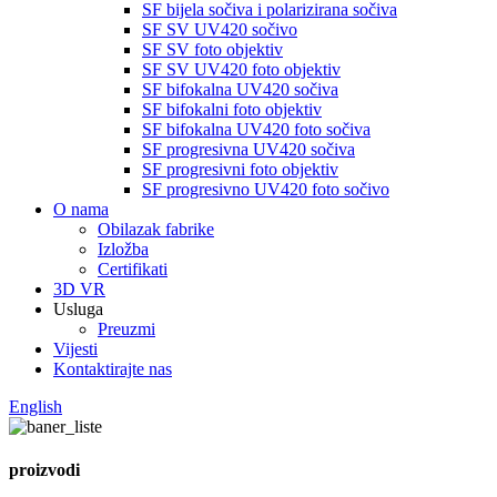
SF bijela sočiva i polarizirana sočiva
SF SV UV420 sočivo
SF SV foto objektiv
SF SV UV420 foto objektiv
SF bifokalna UV420 sočiva
SF bifokalni foto objektiv
SF bifokalna UV420 foto sočiva
SF progresivna UV420 sočiva
SF progresivni foto objektiv
SF progresivno UV420 foto sočivo
O nama
Obilazak fabrike
Izložba
Certifikati
3D VR
Usluga
Preuzmi
Vijesti
Kontaktirajte nas
English
proizvodi