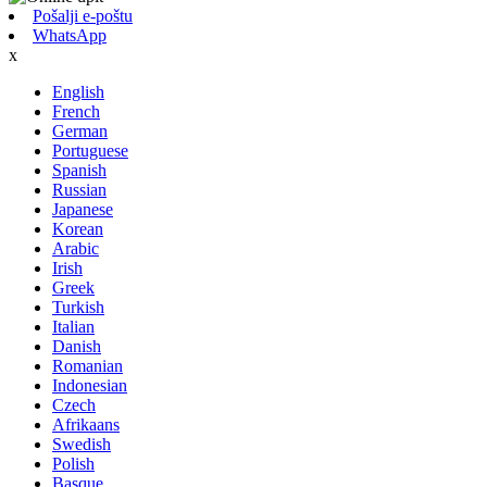
Pošalji e-poštu
WhatsApp
x
English
French
German
Portuguese
Spanish
Russian
Japanese
Korean
Arabic
Irish
Greek
Turkish
Italian
Danish
Romanian
Indonesian
Czech
Afrikaans
Swedish
Polish
Basque