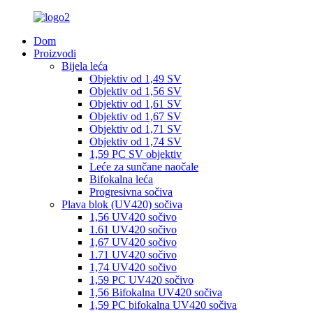
Dom
Proizvodi
Bijela leća
Objektiv od 1,49 SV
Objektiv od 1,56 SV
Objektiv od 1,61 SV
Objektiv od 1,67 SV
Objektiv od 1,71 SV
Objektiv od 1,74 SV
1,59 PC SV objektiv
Leće za sunčane naočale
Bifokalna leća
Progresivna sočiva
Plava blok (UV420) sočiva
1,56 UV420 sočivo
1.61 UV420 sočivo
1,67 UV420 sočivo
1.71 UV420 sočivo
1,74 UV420 sočivo
1,59 PC UV420 sočivo
1,56 Bifokalna UV420 sočiva
1,59 PC bifokalna UV420 sočiva