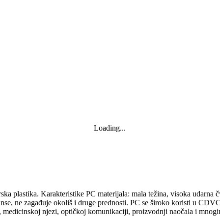
Loading...
rska plastika. Karakteristike PC materijala: mala težina, visoka udarna
manse, ne zagađuje okoliš i druge prednosti. PC se široko koristi u CD
a, medicinskoj njezi, optičkoj komunikaciji, proizvodnji naočala i mnog