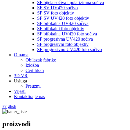
SF bijela sočiva i polarizirana sočiva
SF SV UV420 sočivo
SF SV foto objektiv
SF SV UV420 foto objektiv
SF bifokalna UV420 sočiva
SF bifokalni foto objektiv
SF bifokalna UV420 foto sočiva
SF progresivna UV420 sočiva
SF progresivni foto objektiv
SF progresivno UV420 foto sočivo
O nama
Obilazak fabrike
Izložba
Certifikati
3D VR
Usluga
Preuzmi
Vijesti
Kontaktirajte nas
English
proizvodi