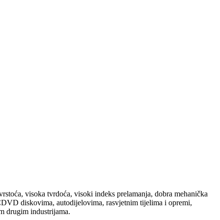
 čvrstoća, visoka tvrdoća, visoki indeks prelamanja, dobra mehanička
VCDVD diskovima, autodijelovima, rasvjetnim tijelima i opremi,
im drugim industrijama.