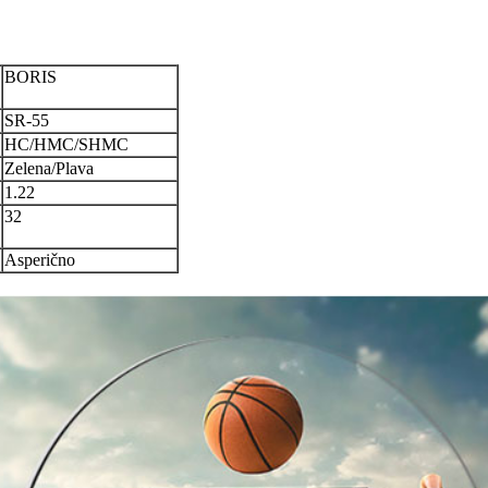
BORIS
SR-55
HC/HMC/SHMC
Zelena/Plava
1.22
32
Asperično