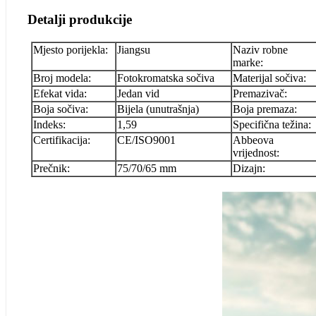
Detalji produkcije
Mjesto porijekla:
Jiangsu
Naziv robne
marke:
Broj modela:
Fotokromatska sočiva
Materijal sočiva:
Efekat vida:
Jedan vid
Premazivač:
Boja sočiva:
Bijela (unutrašnja)
Boja premaza:
Indeks:
1,59
Specifična težina:
Certifikacija:
CE/ISO9001
Abbeova
vrijednost:
Prečnik:
75/70/65 mm
Dizajn: